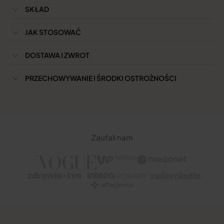
kuracja
kuracja
SKŁAD
JAK STOSOWAĆ
DOSTAWA I ZWROT
PRZECHOWYWANIE I ŚRODKI OSTROŻNOŚCI
Zaufali nam