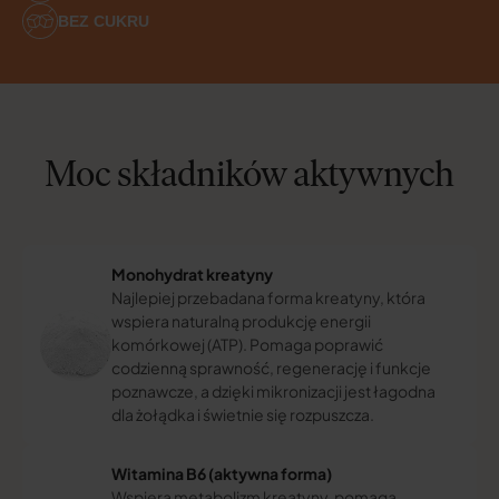
BEZ CUKRU
Moc składników aktywnych
Monohydrat kreatyny
Najlepiej przebadana forma kreatyny, która
wspiera naturalną produkcję energii
komórkowej (ATP). Pomaga poprawić
codzienną sprawność, regenerację i funkcje
poznawcze, a dzięki mikronizacji jest łagodna
dla żołądka i świetnie się rozpuszcza.
Witamina B6 (aktywna forma)
Wspiera metabolizm kreatyny, pomaga