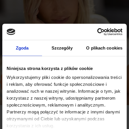
Zgoda
Szczegóły
O plikach cookies
Niniejsza strona korzysta z plików cookie
Wykorzystujemy pliki cookie do spersonalizowania treści
Składnik o
udokumentowanym
i reklam, aby oferować funkcje społecznościowe i
działaniu
analizować ruch w naszej witrynie. Informacje o tym, jak
naukowym
korzystasz z naszej witryny, udostępniamy partnerom
społecznościowym, reklamowym i analitycznym.
Na jakie efekty możesz liczyć?
Partnerzy mogą połączyć te informacje z innymi danymi
otrzymanymi od Ciebie lub uzyskanymi podczas
korzystania z ich usług.
Regularna suplementacja kreatyny (3-5 g dziennie)