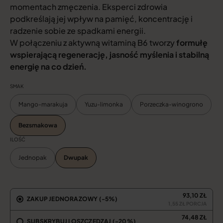
momentach zmęczenia. Eksperci zdrowia
podkreślają jej wpływ na pamięć, koncentrację i
radzenie sobie ze spadkami energii.
W połączeniu z aktywną witaminą B6 tworzy
formułę
wspierającą regenerację, jasność myślenia i stabilną
energię na co dzień.
SMAK
Mango-marakuja
Yuzu-limonka
Porzeczka-winogrono
Bezsmakowa
ILOŚĆ
Jednopak
Dwupak
93,10 ZŁ
ZAKUP JEDNORAZOWY (-5%)
1,55 ZŁ PORCJA
74,48 ZŁ
SUBSKRYBUJ I OSZCZĘDZAJ (-20%)