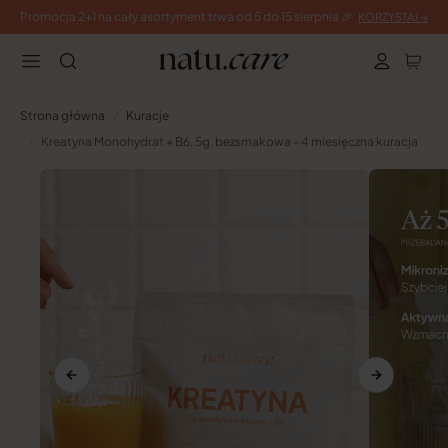
PRZEJDŹ DO
Promocja 2+1 na cały asortyment trwa od 5 do 15 sierpnia 🎉
KORZYSTAJ →
TREŚCI
Strona główna
Kuracje
Kreatyna Monohydrat + B6, 5g, bezsmakowa - 4 miesięczna kuracja