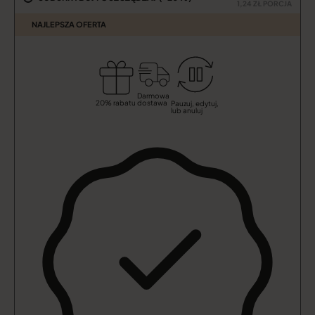
1,24 ZŁ PORCJA
NAJLEPSZA OFERTA
Darmowa
dostawa
20% rabatu
Pauzuj, edytuj,
lub anuluj