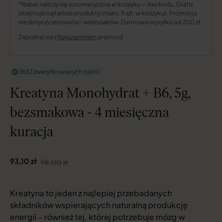
*Rabat naliczy się automatycznie w koszyku — bez kodu. Gratis
obejmuje najtańsze produkty (maks. 9 szt. w koszyku). Promocja
nie dotyczy zestawów i wielopaków. Darmowa wysyłka od 200 zł.
Zapoznaj się z
Regulaminem
promocji
3652 zweryfikowanych opinii
Kreatyna Monohydrat + B6, 5g,
bezsmakowa - 4 miesięczna
kuracja
93,10 zł
98
,00
zł
Obniżona
Cena
cena
regularna
Kreatyna to jeden z najlepiej przebadanych
składników wspierających naturalną produkcję
energii - również tej, której potrzebuje mózg w