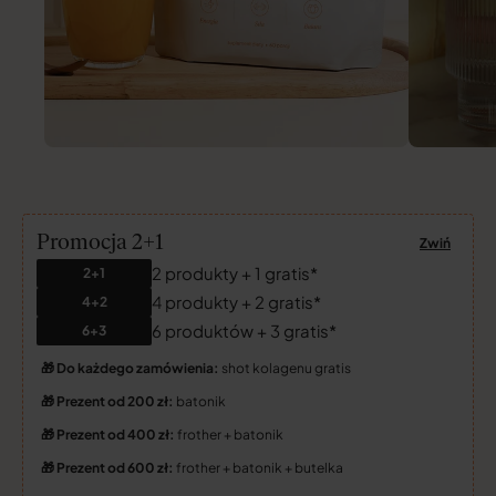
Promocja 2+1
Zwiń
2 produkty + 1 gratis*
2+1
4 produkty + 2 gratis*
4+2
6 produktów + 3 gratis*
6+3
🎁 Do każdego zamówienia:
shot kolagenu gratis
🎁 Prezent od 200 zł:
batonik
🎁 Prezent od 400 zł:
frother + batonik
🎁 Prezent od 600 zł:
frother + batonik + butelka