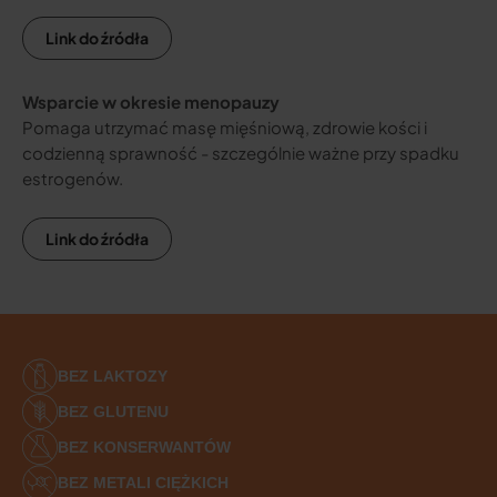
Link do źródła
Wsparcie w okresie menopauzy
Pomaga utrzymać masę mięśniową, zdrowie kości i
codzienną sprawność - szczególnie ważne przy spadku
estrogenów.
Link do źródła
BEZ LAKTOZY
BEZ GLUTENU
BEZ KONSERWANTÓW
BEZ METALI CIĘŻKICH