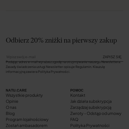
Odbierz 20% zniżki na pierwszy zakup
ZAPISZ SIĘ
Podając adres e-mail wyrażasz zgodę na otrzymywanie naszego Newslettera.
Zasady świadczenia usługi Newsletter opisuje Regulamin. Klauzulę
informacyjną zawiera Polityka Prywatności.
NATU.CARE
POMOC
Wszystkie produkty
Kontakt
Opinie
Jak działa subskrypcja
O nas
Zarządzaj subskrypcją
Blog
Zwroty - Odstąp od umowy
Program lojalnościowy
FAQ
Zostań ambasadorem
Polityka Prywatności